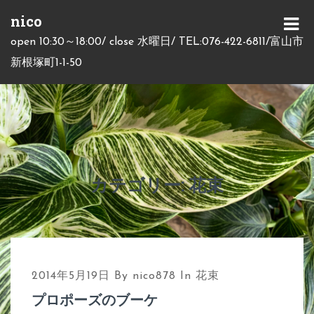
S
nico
k
M
open 10:30～18:00/ close 水曜日/ TEL:076-422-6811/富山市
i
E
新根塚町1-1-50
p
N
t
U
o
c
o
n
カテゴリー:
花束
t
e
n
t
2014年5月19日
By
nico878
In
花束
プロポーズのブーケ