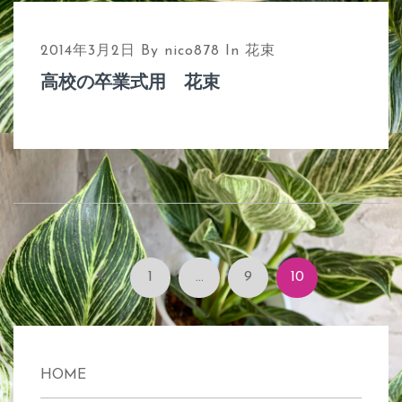
2014年3月2日
By
nico878
In
花束
高校の卒業式用 花束
投
稿
の
前
P
P
P
1
…
9
10
ペ
の
a
a
a
ー
ジ
ペ
g
g
g
HOME
送
ー
e
e
e