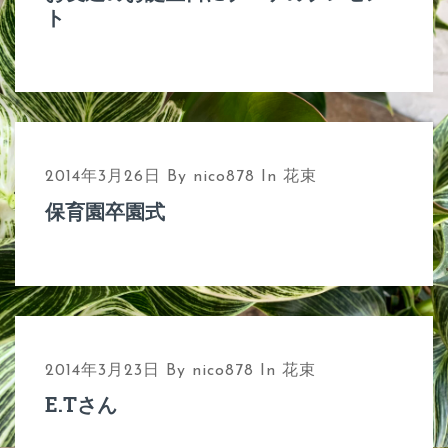
ト
2014年3月26日
By
nico878
In
花束
保育園卒園式
2014年3月23日
By
nico878
In
花束
E.Tさん