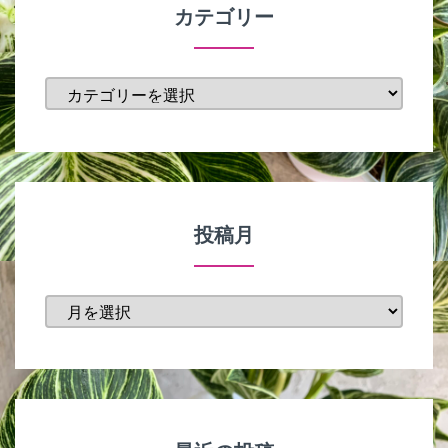
カテゴリー
カ
テ
ゴ
リ
ー
投稿月
投
稿
月