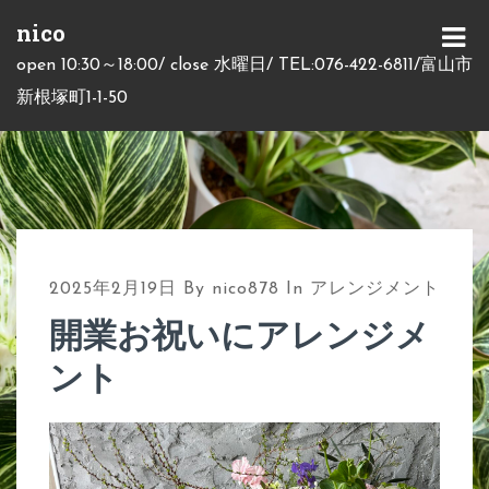
S
nico
k
M
open 10:30～18:00/ close 水曜日/ TEL:076-422-6811/富山市
i
E
新根塚町1-1-50
p
N
t
U
o
c
o
n
2025年2月19日
By
nico878
In
アレンジメント
t
開業お祝いにアレンジメ
e
ント
n
t