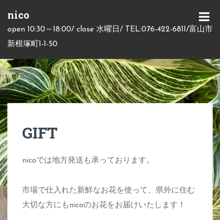
S
nico
k
M
open 10:30～18:00/ close 水曜日/ TEL:076-422-6811/富山市
i
E
新根塚町1-1-50
p
N
t
U
o
c
o
n
GIFT
t
e
nicoでは地方発送も承っております。
n
t
市場で仕入れた新鮮なお花を使って、県外に住む
大切な方にもnicoのお花をお届けいたします！