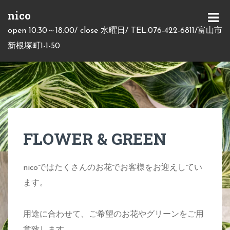
S
nico
k
M
open 10:30～18:00/ close 水曜日/ TEL:076-422-6811/富山市
i
E
新根塚町1-1-50
p
N
t
U
o
c
o
n
FLOWER & GREEN
t
e
nicoではたくさんのお花でお客様をお迎えしてい
n
ます。
t
用途に合わせて、ご希望のお花やグリーンをご用
意致します。