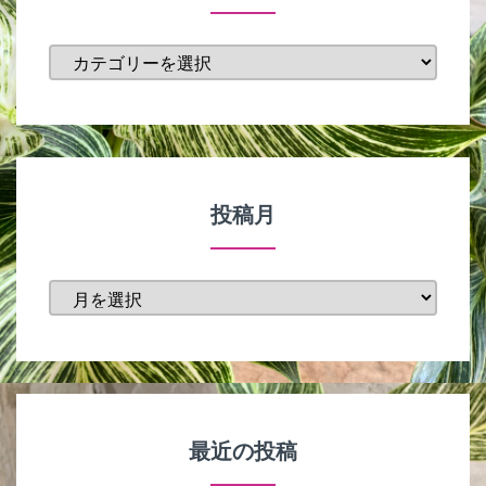
カ
テ
ゴ
リ
ー
投稿月
投
稿
月
最近の投稿