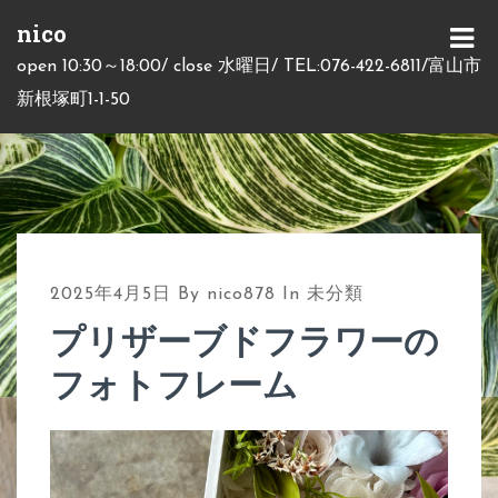
S
nico
k
M
open 10:30～18:00/ close 水曜日/ TEL:076-422-6811/富山市
i
E
新根塚町1-1-50
p
N
t
U
o
c
o
n
2025年4月5日
By
nico878
In
未分類
t
プリザーブドフラワーの
e
フォトフレーム
n
t